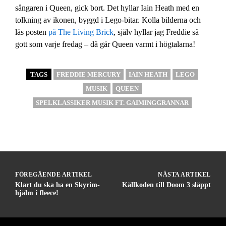
sångaren i Queen, gick bort. Det hyllar Iain Heath med en
tolkning av ikonen, byggd i Lego-bitar. Kolla bilderna och
läs posten
på The Living Brick
, själv hyllar jag Freddie så
gott som varje fredag – då går Queen varmt i högtalarna!
TAGS
FREDDIE MERCURY
IAIN HEATH
LEGO
MUSIK
QUEEN
SPELKLASSIKER MUSIK FT. GAIMINGGRANNAR
FÖREGÅENDE ARTIKEL
NÄSTA ARTIKEL
Klart du ska ha en Skyrim-
Källkoden till Doom 3 släppt
hjälm i fleece!