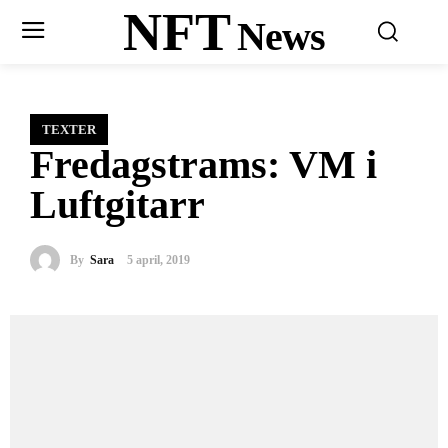
NFT
News
TEXTER
Fredagstrams: VM i
Luftgitarr
By
Sara
5 april, 2019