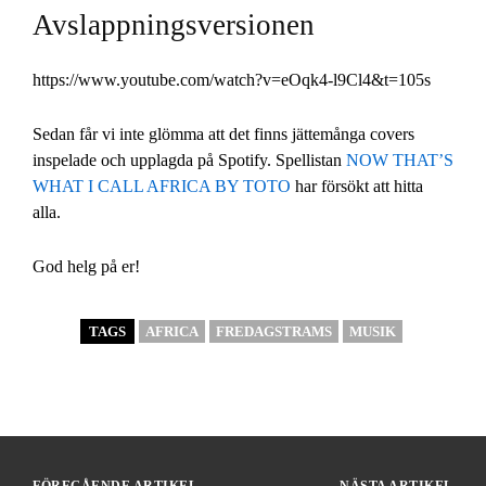
Avslappningsversionen
https://www.youtube.com/watch?v=eOqk4-l9Cl4&t=105s
Sedan får vi inte glömma att det finns jättemånga covers
inspelade och upplagda på Spotify. Spellistan
NOW THAT’S
WHAT I CALL AFRICA BY TOTO
har försökt att hitta
alla.
God helg på er!
TAGS
AFRICA
FREDAGSTRAMS
MUSIK
FÖREGÅENDE ARTIKEL
NÄSTA ARTIKEL