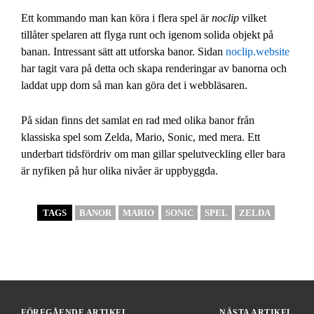
Ett kommando man kan köra i flera spel är
noclip
vilket
tillåter spelaren att flyga runt och igenom solida objekt på
banan. Intressant sätt att utforska banor. Sidan
noclip.website
har tagit vara på detta och skapa renderingar av banorna och
laddat upp dom så man kan göra det i webbläsaren.
På sidan finns det samlat en rad med olika banor från
klassiska spel som Zelda, Mario, Sonic, med mera. Ett
underbart tidsfördriv om man gillar spelutveckling eller bara
är nyfiken på hur olika nivåer är uppbyggda.
TAGS
BANOR
MARIO
SONIC
SPEL
ZELDA
FÖREGÅENDE ARTIKEL
NÄSTA ARTIKEL