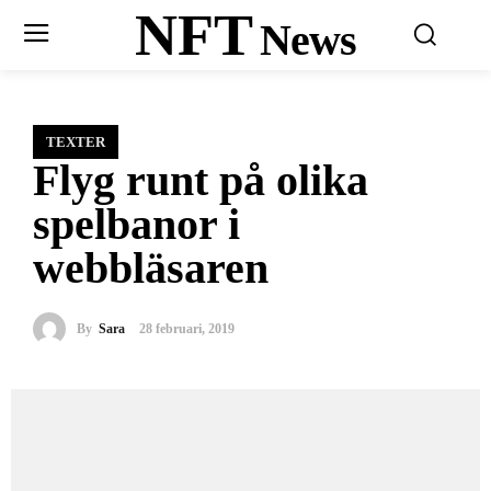
NFT
News
TEXTER
Flyg runt på olika
spelbanor i
webbläsaren
By
Sara
28 februari, 2019