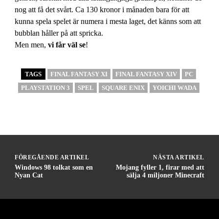
nog att få det svårt. Ca 130 kronor i månaden bara för att
kunna spela spelet är numera i mesta laget, det känns som att
bubblan håller på att spricka.
Men men,
vi får väl se
!
TAGS
FINAL FANTASY XI
FINAL FANTASY XIV
PC
PLAYSTATION 3
SPEL
SQUARE ENIX
YOICHI WADA
FÖREGÅENDE ARTIKEL
NÄSTA ARTIKEL
Windows 98 tolkat som en
Mojang fyller 1, firar med att
Nyan Cat
sälja 4 miljoner Minecraft