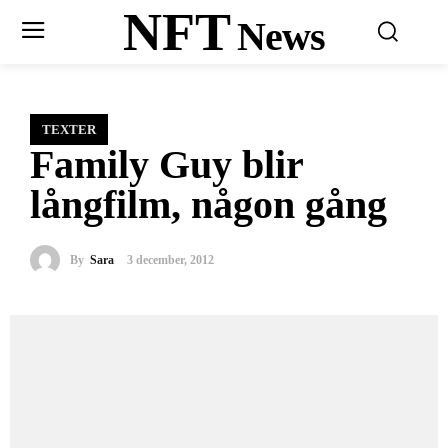
NFT
News
TEXTER
Family Guy blir
långfilm, någon gång
By
Sara
3 december, 2012