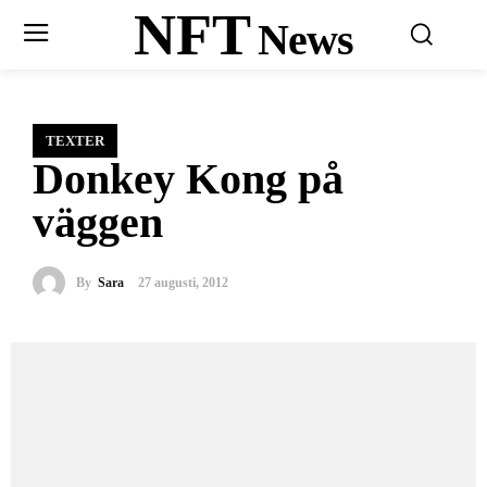
NFT
News
TEXTER
Donkey Kong på
väggen
By
Sara
27 augusti, 2012