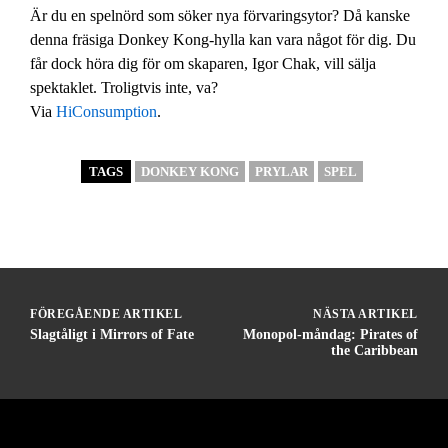
Är du en spelnörd som söker nya förvaringsytor? Då kanske
denna fräsiga Donkey Kong-hylla kan vara något för dig. Du
får dock höra dig för om skaparen, Igor Chak, vill sälja
spektaklet. Troligtvis inte, va?
Via
HiConsumption
.
TAGS
DONKEY KONG
PRYLAR
SPEL
FÖREGÅENDE ARTIKEL
NÄSTA ARTIKEL
Slagtåligt i Mirrors of Fate
Monopol-måndag: Pirates of
the Caribbean