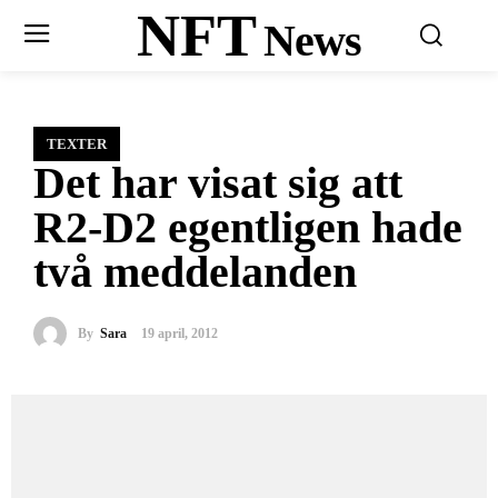
NFT
News
TEXTER
Det har visat sig att
R2-D2 egentligen hade
två meddelanden
By
Sara
19 april, 2012