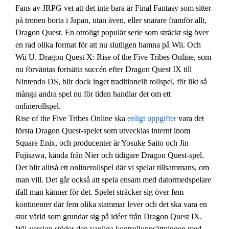
Fans av JRPG vet att det inte bara är Final Fantasy som sitter
på tronen borta i Japan, utan även, eller snarare framför allt,
Dragon Quest. En otroligt populär serie som sträckt sig över
en rad olika format för att nu slutligen hamna på Wii. Och
Wii U. Dragon Quest X: Rise of the Five Tribes Online, som
nu förväntas fortsätta succén efter Dragon Quest IX till
Nintendo DS, blir dock inget traditionellt rollspel, för likt så
många andra spel nu för tiden handlar det om ett
onlinerollspel.
Rise of the Five Tribes Online ska
enligt uppgifter
vara det
första Dragon Quest-spelet som utvecklas internt inom
Square Enix, och producenter är Yosuke Saito och Jin
Fujisawa, kända från Nier och tidigare Dragon Quest-spel.
Det blir alltså ett onlinerollspel där vi spelar tillsammans, om
man vill. Det går också att spela ensam med datormedspelare
ifall man känner för det. Spelet sträcker sig över fem
kontinenter där fem olika stammar lever och det ska vara en
stor värld som grundar sig på idéer från Dragon Quest IX.
Wii-version stöder den vanliga kontrolluppsättningen med