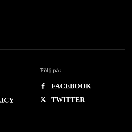
Följ på:
FACEBOOK
TWITTER
LICY