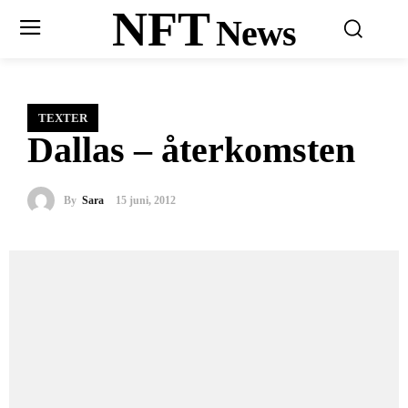
NFT
News
TEXTER
Dallas – återkomsten
By
Sara
15 juni, 2012