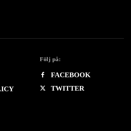
Följ på:
FACEBOOK
TWITTER
LICY