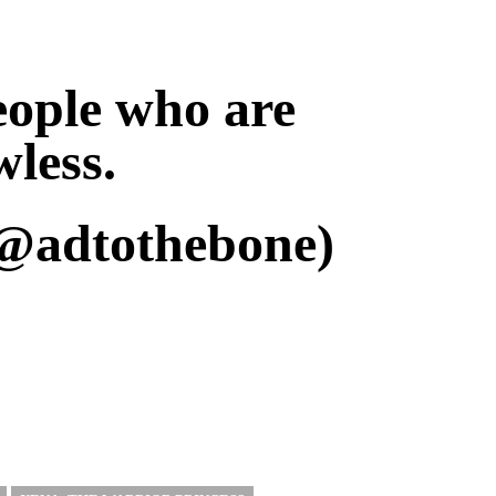
ople who are
less.
@adtothebone)