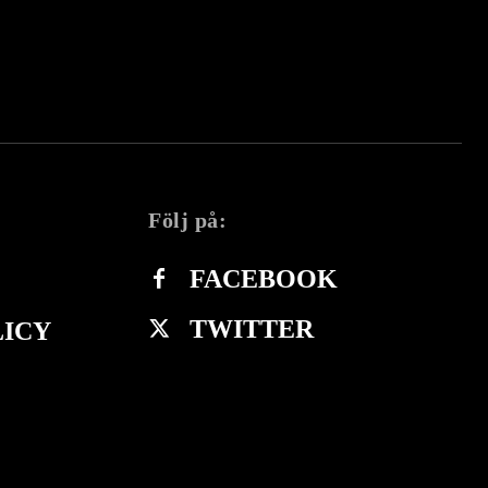
Följ på:
FACEBOOK
TWITTER
LICY