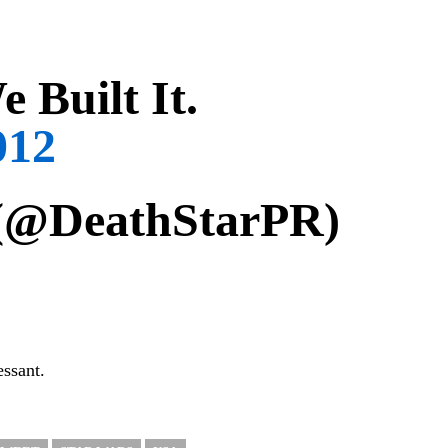
 Built It.
012
 (@DeathStarPR)
essant.