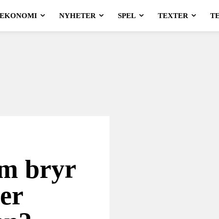
EKONOMI
NYHETER
SPEL
TEXTER
T
em bryr
er