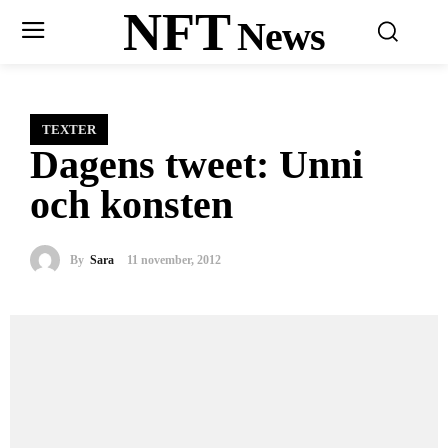
NFT
News
TEXTER
Dagens tweet: Unni
och konsten
By
Sara
11 november, 2012