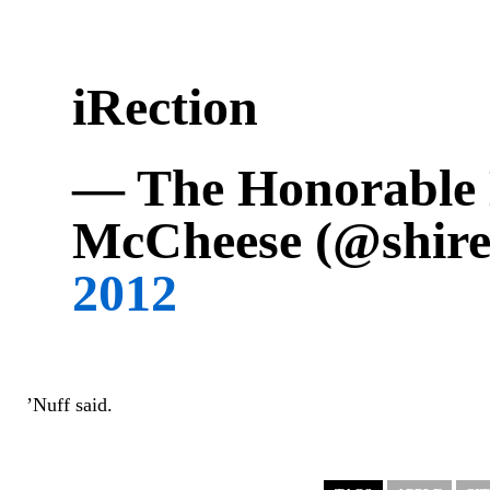
iRection
— The Honorable
McCheese (@shir
2012
’Nuff said.