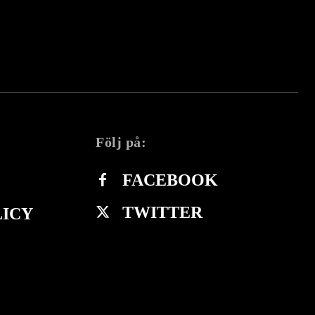
Följ på:
FACEBOOK
TWITTER
LICY