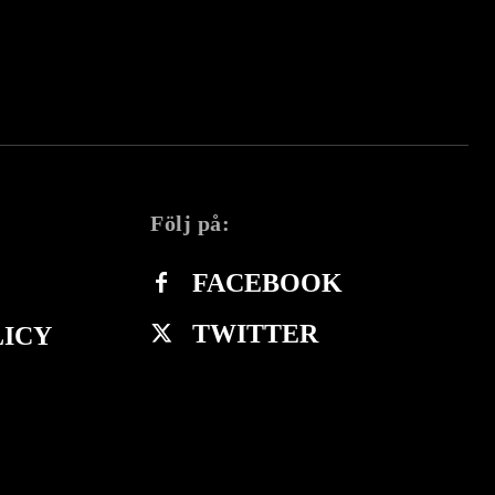
Följ på:
FACEBOOK
TWITTER
LICY