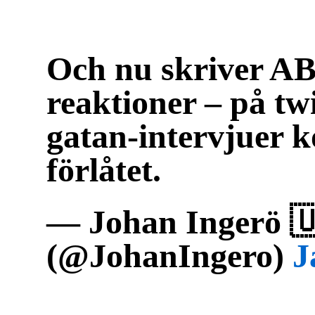
Och nu skriver A
reaktioner – på twi
gatan-intervjuer ko
förlåtet.
— Johan Ingerö 
(@JohanIngero)
J