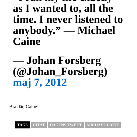
as I wanted to, all the
time. I never listened to
anybody.” — Michael
Caine
— Johan Forsberg
(@Johan_Forsberg)
maj 7, 2012
Bra där, Caine!
TAGS
CITAT
DAGENS TWEET
MICHAEL CAINE