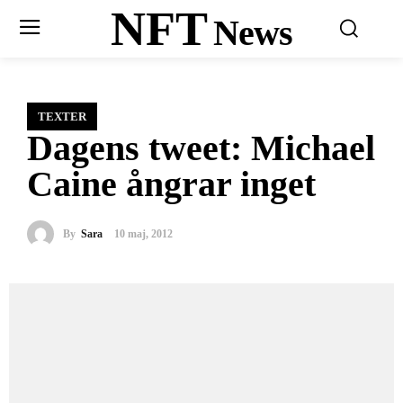
NFT
News
TEXTER
Dagens tweet: Michael
Caine ångrar inget
By
Sara
10 maj, 2012