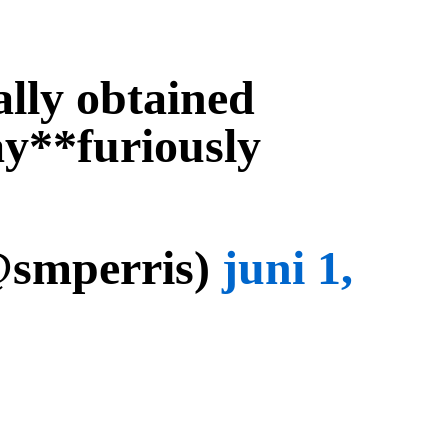
ally obtained
y**furiously
@smperris)
juni 1,