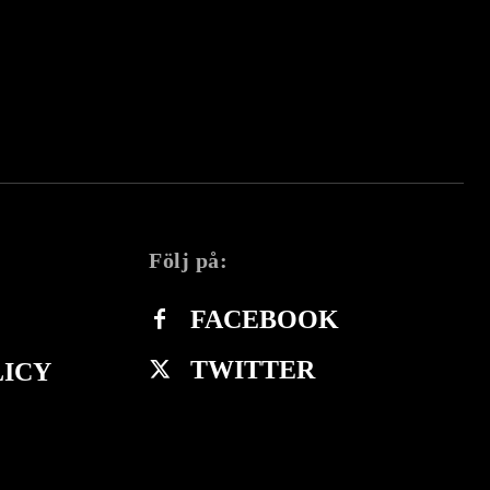
Följ på:
FACEBOOK
TWITTER
LICY