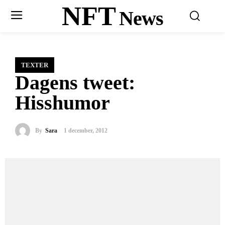
NFT
News
TEXTER
Dagens tweet:
Hisshumor
By
Sara
1 december, 2012