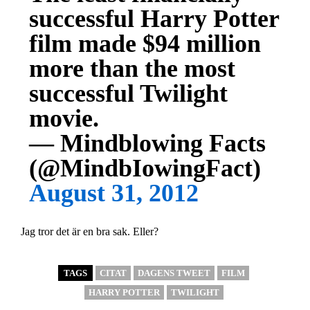
successful Harry Potter
film made $94 million
more than the most
successful Twilight
movie.
— Mindblowing Facts
(@MindbIowingFact)
August 31, 2012
Jag tror det är en bra sak. Eller?
TAGS
CITAT
DAGENS TWEET
FILM
HARRY POTTER
TWILIGHT