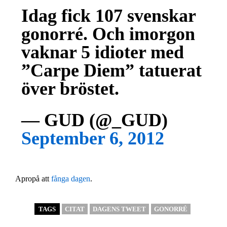
Idag fick 107 svenskar
gonorré. Och imorgon
vaknar 5 idioter med
”Carpe Diem” tatuerat
över bröstet.
— GUD (@_GUD)
September 6, 2012
Apropå att
fånga dagen
.
TAGS
CITAT
DAGENS TWEET
GONORRÉ