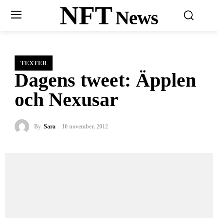
NFT
News
TEXTER
Dagens tweet: Äpplen
och Nexusar
By
Sara
10 november, 2012