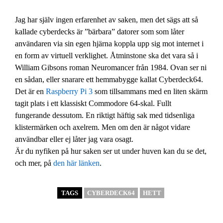
Jag har själv ingen erfarenhet av saken, men det sägs att så
kallade cyberdecks är ”bärbara” datorer som som låter
användaren via sin egen hjärna koppla upp sig mot internet i
en form av virtuell verklighet. Åtminstone ska det vara så i
William Gibsons roman Neuromancer från 1984. Ovan ser ni
en sådan, eller snarare ett hemmabygge kallat Cyberdeck64.
Det är en
Raspberry Pi 3
som tillsammans med en liten skärm
tagit plats i ett klassiskt Commodore 64-skal. Fullt
fungerande dessutom. En riktigt häftig sak med tidsenliga
klistermärken och axelrem. Men om den är något vidare
användbar eller ej låter jag vara osagt.
Är du nyfiken på hur saken ser ut under huven kan du se det,
och mer, på
den här länken
.
TAGS
CYBERDECK64
HETT