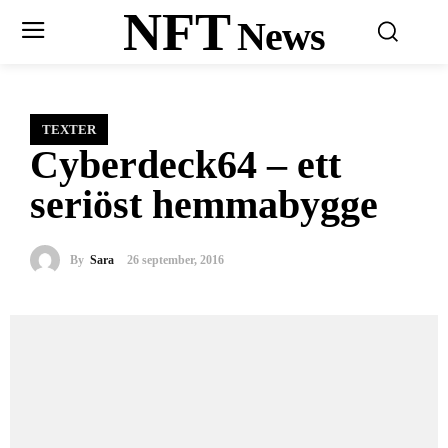
NFT
News
TEXTER
Cyberdeck64 – ett
seriöst hemmabygge
By
Sara
26 september, 2016