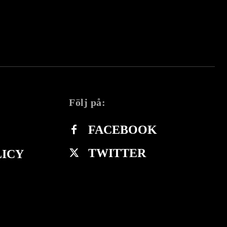
Följ på:
FACEBOOK
TWITTER
LICY