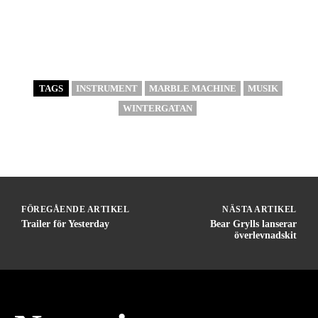
TAGS
INSTRUMENT
MARBLE MACHINE
MUSIK
WINTERGATAN
FÖREGÅENDE ARTIKEL
NÄSTA ARTIKEL
Trailer för Yesterday
Bear Grylls lanserar
överlevnadskit