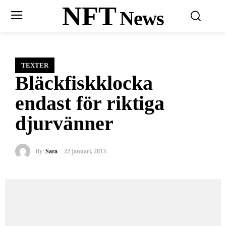
NFT
News
TEXTER
Bläckfiskklocka
endast för riktiga
djurvänner
By
Sara
22 januari, 2013