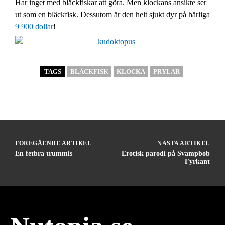
Har inget med bläckfiskar att göra. Men klockans ansikte ser
ut som en bläckfisk. Dessutom är den helt sjukt dyr på härliga
9 900 dollar
!
TAGS
BLÄCKFISK
KLOCKA
PRYLAR
FÖREGÅENDE ARTIKEL
NÄSTA ARTIKEL
En fetbra trummis
Erotisk parodi på Svampbob
Fyrkant