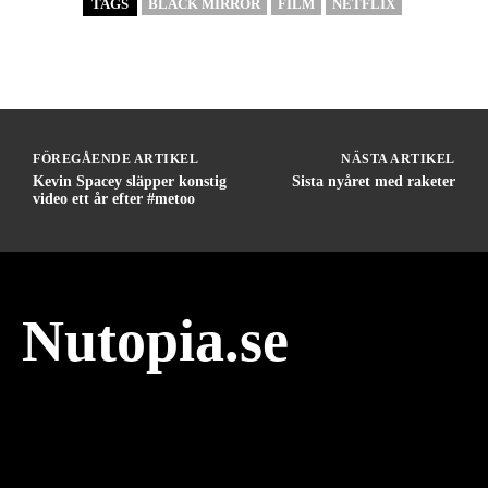
TAGS
BLACK MIRROR
FILM
NETFLIX
FÖREGÅENDE ARTIKEL
NÄSTA ARTIKEL
Kevin Spacey släpper konstig
Sista nyåret med raketer
video ett år efter #metoo
Nutopia.se