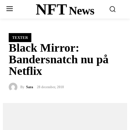
NFT
News
TEXTER
Black Mirror:
Bandersnatch nu på
Netflix
By
Sara
28 december, 2018