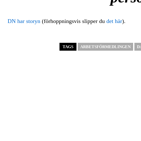
DN har storyn
(förhoppningsvis slipper du
det här
).
TAGS
ARBETSFÖRMEDLINGEN
D