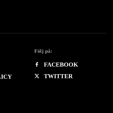
Följ på:
FACEBOOK
TWITTER
LICY