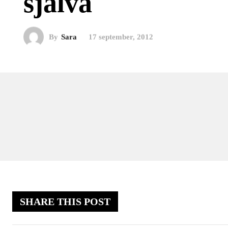
själva
By
Sara
17 september, 2012
SHARE THIS POST