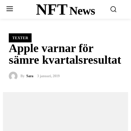
NFT
News
TEXTER
Apple varnar för
sämre kvartalsresultat
By
Sara
3 januari, 2019