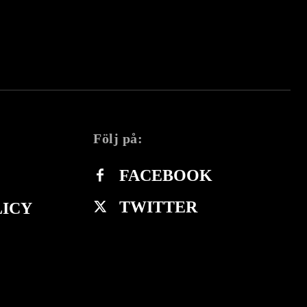
Följ på:
FACEBOOK
TWITTER
LICY