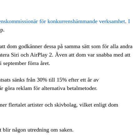
rrenskommissionär för konkurrenshämmande verksamhet
.
I
pp.
 att dom godkänner dessa på samma sätt som för alla andra
entera Siri och AirPlay 2. Även att dom var snabba med att
 september förra året.
sats sänks från 30% till 15% efter ett år av
 göra reklam för alternativa betalmetoder.
 flertalet artister och skivbolag, vilket enligt dom
et blir någon utredning om saken.