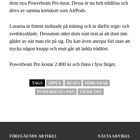
dom nya Powerbeats Pro-lurar. Dessa är nu helt trådlösa och
drivs av samma kretskort som AirPods.
Lurarna är främst inriktade på träning och är därför regn- och
svettskyddade. Dessutom sitter dom runt örat så att dom inte
glider av när man rör på sig. Du kan även anropa Siri utan att
trycka någon knapp och etuit går att ladda trådlöst.
Powerbeats Pro kostar 2 800 kr och finns i fyra färger.
TAGS
APPLE
BEATS
HÖRLURAR
POWERBEATS PRO
TRÅDLÖST
FÖREGÅENDE ARTIKEL
NÄSTA ARTIKEL