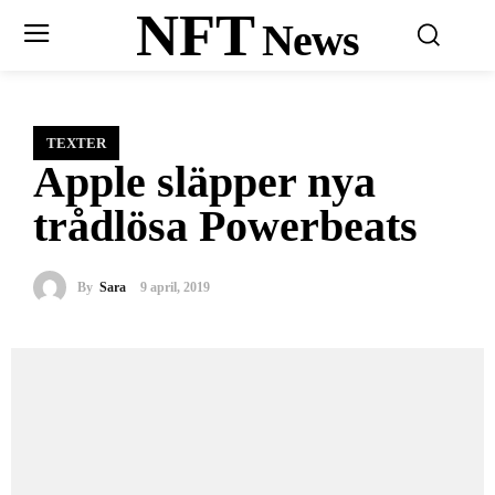
NFT
News
TEXTER
Apple släpper nya
trådlösa Powerbeats
By
Sara
9 april, 2019