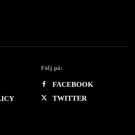
Följ på:
FACEBOOK
TWITTER
LICY