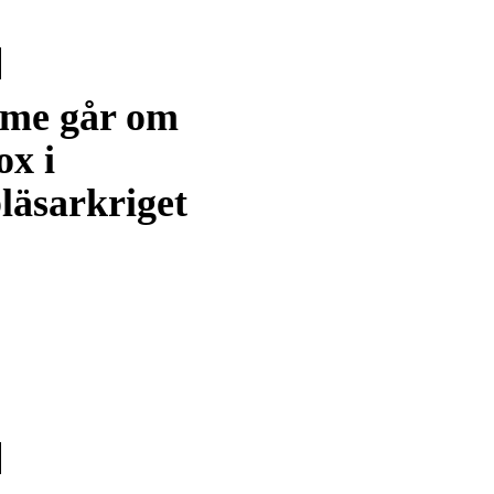
me går om
ox i
läsarkriget