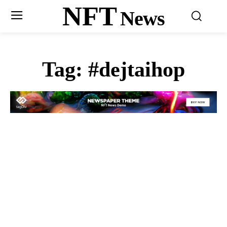
NFT
News
Tag:
#dejtaihop