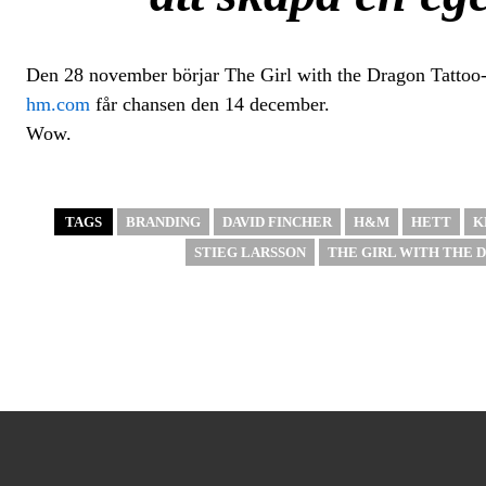
Den 28 november börjar The Girl with the Dragon Tattoo-k
hm.com
får chansen den 14 december.
Wow.
TAGS
BRANDING
DAVID FINCHER
H&M
HETT
K
STIEG LARSSON
THE GIRL WITH THE 