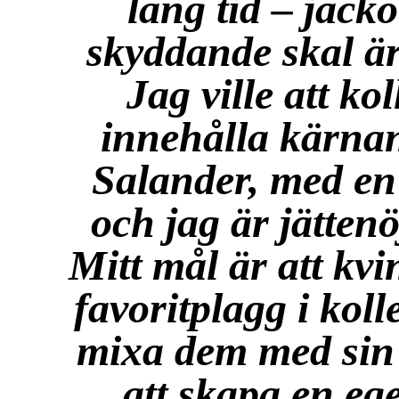
lång tid – jacko
skyddande skal är
Jag ville att ko
innehålla kärnan
Salander, med en
och jag är jättenö
Mitt mål är att kvi
favoritplagg i kol
mixa dem med sin 
att skapa en ege