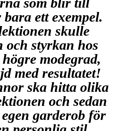
rna som blir till
 bara ett exempel.
llektionen skulle
 och styrkan hos
 högre modegrad,
jd med resultatet!
nnor ska hitta olika
lektionen och sedan
egen garderob för
n personlig stil.