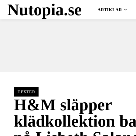
Nutopia.se
ARTIKLAR
TEXTER
H&M släpper
klädkollektion b