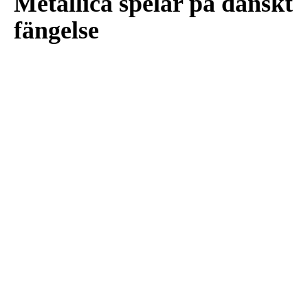
Metallica spelar på danskt
fängelse