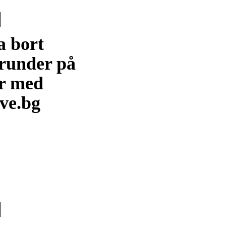
a bort
runder på
er med
ve.bg