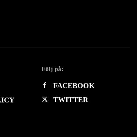
Följ på:
FACEBOOK
TWITTER
LICY