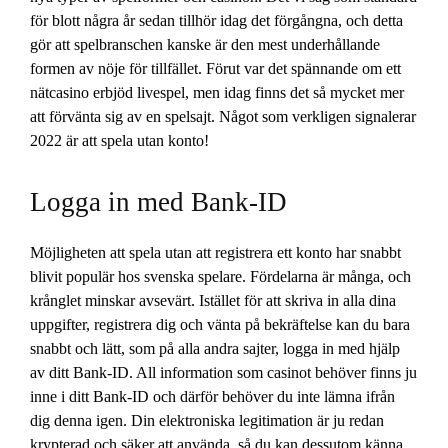
för blott några år sedan tillhör idag det förgångna, och detta
gör att spelbranschen kanske är den mest underhållande
formen av nöje för tillfället. Förut var det spännande om ett
nätcasino erbjöd livespel, men idag finns det så mycket mer
att förvänta sig av en spelsajt. Något som verkligen signalerar
2022 är att spela utan konto!
Logga in med Bank-ID
Möjligheten att spela utan att registrera ett konto har snabbt
blivit populär hos svenska spelare. Fördelarna är många, och
krånglet minskar avsevärt. Istället för att skriva in alla dina
uppgifter, registrera dig och vänta på bekräftelse kan du bara
snabbt och lätt, som på alla andra sajter, logga in med hjälp
av ditt Bank-ID. All information som casinot behöver finns ju
inne i ditt Bank-ID och därför behöver du inte lämna ifrån
dig denna igen. Din elektroniska legitimation är ju redan
krypterad och säker att använda, så du kan dessutom känna