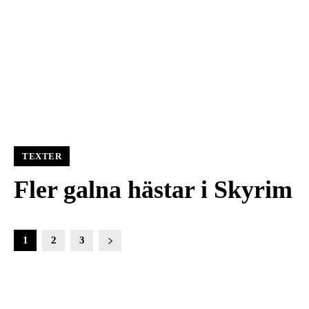
TEXTER
Fler galna hästar i Skyrim
1
2
3