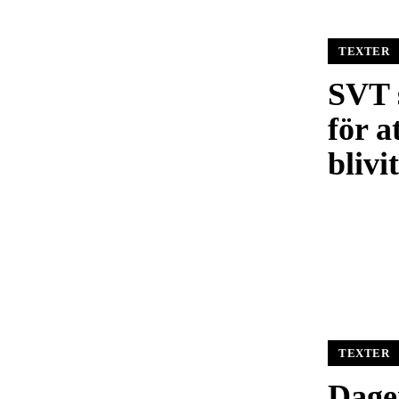
TEXTER
SVT s
för a
blivi
TEXTER
Dage