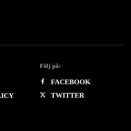
Följ på:
FACEBOOK
TWITTER
LICY