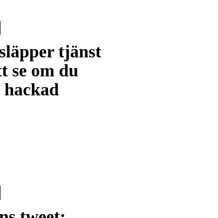
läpper tjänst
tt se om du
t hackad
ns tweet: