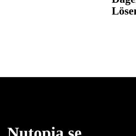
Löse
Nutopia.se